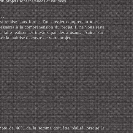
du projets sont installées et validées.
t :
st remise sous forme d'un dossier comprenant tous les
ssaires à la compréhension du projet. Il ne vous reste
u faire réaliser les travaux par des artisans. Autre p'art
ser la maitrise d'oeuvre de votre projet.
mpte de 40% de la somme doit être réalisé lorsque la