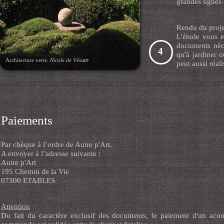
grandes lignes 
Rendu du proje
L'étude vous e
documents néce
4
qu'à jardiner o
Architecture verte.
Nicole de Vési
an
peut aussi réali
Paiements
Par chèque à l’ordre de Autre p'Art.
A envoyer à l’adresse suivante :
Autre p'Art
195 Chemin de la Vie
07300 ETABLES
Attention
Du fait du caractère exclusif des documents, le paiement d'un aco