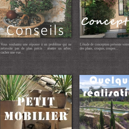
Vous souhaitez une réponse à un problème qui ne
L'étude de conception présente votre
nécessite pas de plan précis : abattre un arbre,
des plans, croquis, coupes...
cacher une vue...