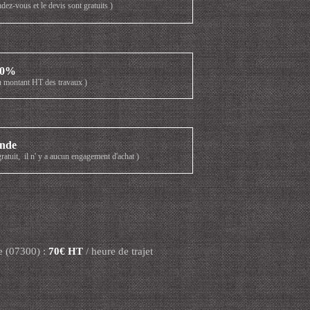
dez-vous et le devis sont gratuits )
10%
u montant HT des travaux )
nde
gratuit, il n' y a aucun engagement d'achat )
e (07300) :
70€ HT
/ heure de trajet