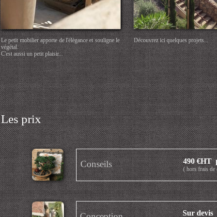
Le petit mobilier apporte de l'élègance et souligne le
Découvrez ici quelques projets...
végétal.
C'est aussi un petit plaisir...
Les prix
490 €HT p
Conseils
( hors frais d
Sur devis
Conception