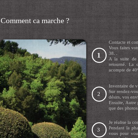
Comment ca marche ?
Contacte et c
Vous faites vo
38. .
1
A la suite de
retourné. La 
acompte de 40
Inventaire de v
Sur rendez-vou
2
désirs, vos env
Ensuite, Autre 
que des photos
Je réalise la co
Pendant la pha
3
vous pour vous